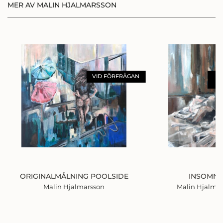
MER AV MALIN HJALMARSSON
VID FÖRFRÅGAN
F
ORIGINALMÅLNING POOLSIDE
INSOMNI
Malin Hjalmarsson
Malin Hjalma