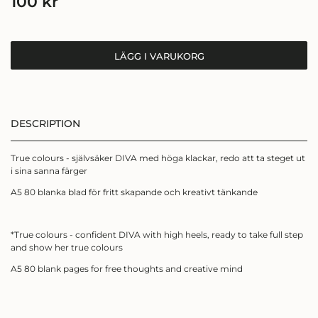
100
kr
LÄGG I VARUKORG
DESCRIPTION
True colours - självsäker DIVA med höga klackar, redo att ta steget ut
i sina sanna färger
A5 80 blanka blad för fritt skapande och kreativt tänkande
SIGN UP FÖR
NYHETSBREV
*True colours - confident DIVA with high heels, ready to take full step
and show her true colours
Få ett kärleksbrev från mig till dig,
A5 80 blank pages for free thoughts and creative mind
där du får
följa min konstresa i färg, form och
känslor.