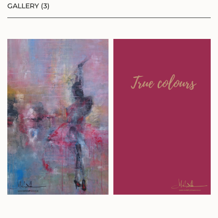
GALLERY (3)
Eller bli medlem och få 10%
på alla konstprodukter!
BLI MEDLEM
LOGGA IN