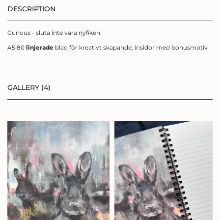
DESCRIPTION
Curious - sluta inte vara nyfiken
A5 80
linjerade
blad för kreativt skapande, insidor med bonusmotiv
SIGN UP FÖR
GALLERY (4)
NYHETSBREV
Få ett kärleksbrev från mig till dig,
där du får
följa min konstresa i färg, form och
känslor.
Eller bli medlem och få 10%
på alla konstprodukter!