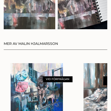
BLI MEDLEM
LOGGA IN
MER AV MALIN HJALMARSSON
VID FÖRFRÅGAN
F