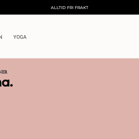
ALLTID FRI FRAKT
N
YOGA
NER
SIGN UP FÖR NYHETSBREV
Få ett kärleksbrev från mig till dig, där du får