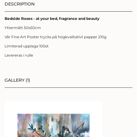
DESCRIPTION
Bedside Roses - at your bed, fragrance and beauty
Yttermått 50x50cm
Vår Fine Art Poster trycks på högkvalitativt papper 210g
Limiterad upplaga 100st
Levereras i rulle
SIGN UP FÖR
NYHETSBREV
GALLERY (1)
Få ett kärleksbrev från mig till dig,
där du får
följa min konstresa i färg, form och
känslor.
Eller bli medlem och få 10%