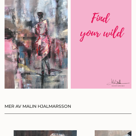
Eller bli medlem och få 10%
på alla konstprodukter!
BLI MEDLEM
LOGGA IN
MER AV MALIN HJALMARSSON