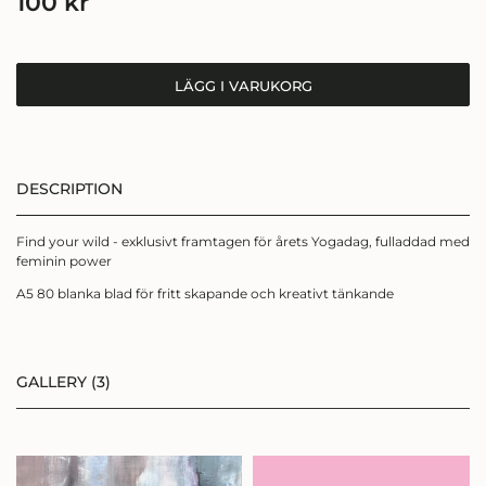
100
kr
LÄGG I VARUKORG
DESCRIPTION
Find your wild - exklusivt framtagen för årets Yogadag, fulladdad med
SIGN UP FÖR
feminin power
NYHETSBREV
A5 80 blanka blad för fritt skapande och kreativt tänkande
Få ett kärleksbrev från mig till dig,
där du får
GALLERY (3)
följa min konstresa i färg, form och
känslor.