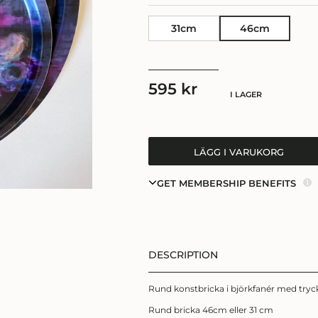
31cm
46cm
595
kr
I LAGER
LÄGG I VARUKORG
GET MEMBERSHIP BENEFITS
DESCRIPTION
Rund konstbricka i björkfanér med tryc
Rund bricka 46cm eller 31 cm