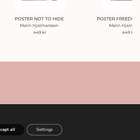
POSTER NOT TO HIDE
POSTER FREEDOM
Malin Hjalmarsson
Malin Hjalmar
449
kr
449
kr
cept all
Settings