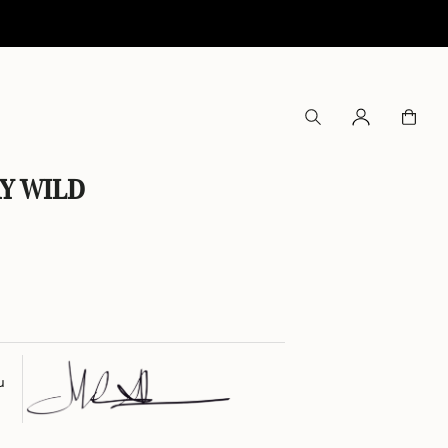
AY WILD
u