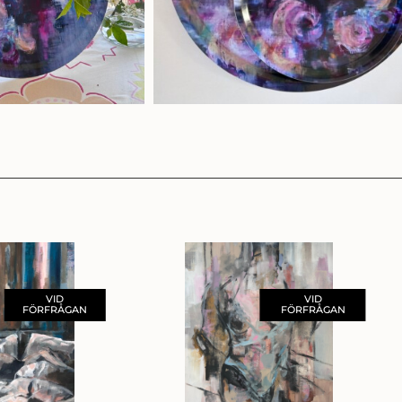
VID
VID
FÖRFRÅGAN
FÖRFRÅGAN