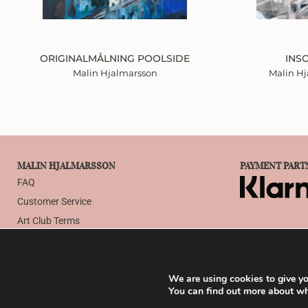
ORIGINALMÅLNING POOLSIDE
INS
Malin Hjalmarsson
Malin H
MALIN HJALMARSSON
PAYMENT PART
FAQ
Customer Service
Art Club Terms
Terms & Conditions
Privacy Policy
We are using cookies to give yo
Cookies
You can find out more about wh