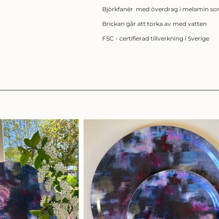
Björkfanér med överdrag i melamin som 
Brickan går att torka av med vatten
FSC - certifierad tillverkning i Sverige
SIGN UP FÖR NYHETSBREV
Få ett kärleksbrev från mig till dig, där du får
följa min konstresa i färg, form och känslor.
Eller bli medlem och få 10%
på alla konstprodukter!
BLI MEDLEM
LOGGA IN