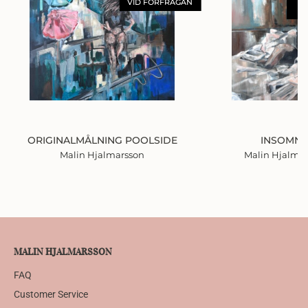
VID FÖRFRÅGAN
F
ORIGINALMÅLNING POOLSIDE
INSOMNI
Malin Hjalmarsson
Malin Hjalma
MALIN HJALMARSSON
FAQ
Customer Service