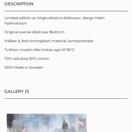
DESCRIPTION
Limited edition av högkvalitativa disktrasor, design Malin
Hjalmarsson
Original svensk disktrasa 18x20cm
Hållbar & återvinningsbart material, komposterbar
Tvättas i maskin eller kokas upp till 90°C
70% cellulosa 30% cotton
SIGN UP FÖR
100% Made in Sweden
NYHETSBREV
Få ett kärleksbrev från mig till dig,
GALLERY (1)
där du får
följa min konstresa i färg, form och
känslor.